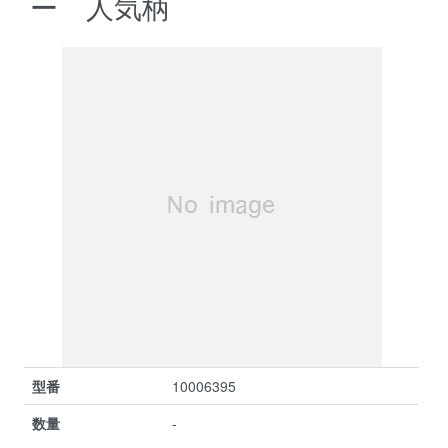
ー 人気柄
型番
10006395
数量
-