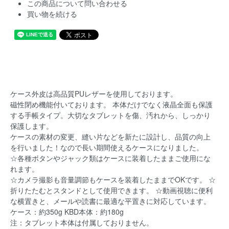
この商品について問い合わせる
買い物を続ける
ケース外皮は高品質PUレザーを使用しております。
磁性閉め機能付いております。 本体だけでなく液晶全面も保護
する手帳タイプ。大切なタブレットを傷、汚れから、しっかり
保護します。
ケースの素材の変更、縫い片などを新たに設計し、品質の向上
を行いました！なので長い期間使えるケースになりました。
☆各種ボタンやジャック類はケースに装着したままご使用にな
れます。
☆カメラ撮影も音量調節もケースを装着したままでOKです。 ☆
折りたたむとスタンドとして使用できます。 ☆動画視聴に便利
な横置きと、メールや読書に最適な平置きに対応しています。
ケース：約350g KBD本体：約180g
注：タブレット本体は付属しておりません。