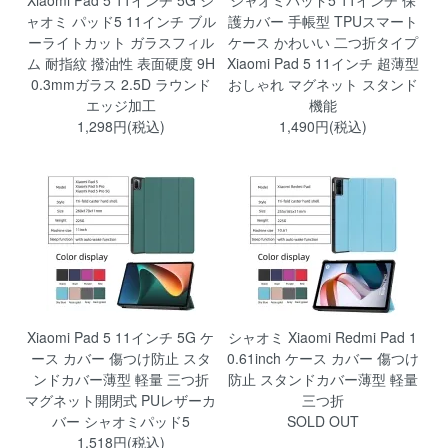
Xiaomi Pad 5 11インチ 5G シ
シャオミパッド5 11インチ 保
ャオミ パッド5 11インチ ブル
護カバー 手帳型 TPUスマート
ーライトカット ガラスフィル
ケース かわいい 二つ折タイプ
ム 耐指紋 撥油性 表面硬度 9H
Xiaomi Pad 5 11インチ 超薄型
0.3mmガラス 2.5D ラウンド
おしゃれ マグネット スタンド
エッジ加工
機能
1,298円(税込)
1,490円(税込)
Xiaomi Pad 5 11インチ 5G ケ
シャオミ Xiaomi Redmi Pad 1
ース カバー 傷つけ防止 スタ
0.61inch ケース カバー 傷つけ
ンドカバー薄型 軽量 三つ折
防止 スタンドカバー薄型 軽量
マグネット開閉式 PUレザーカ
三つ折
バー シャオミパッド5
SOLD OUT
1,518円(税込)